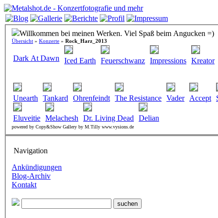
Willkommen bei meinen Werken. Viel Spaß beim Angucken =)
Übersicht
»
Konzerte
»
Rock_Harz_2013
Dark At Dawn
Iced Earth
Feuerschwanz
Impressions
Kreator
Unearth
Tankard
Ohrenfeindt
The Resistance
Vader
Accept
Eluveitie
Melachesh
Dr. Living Dead
Delian
powered by Copy&Show Gallery by M.Tilly www.vysions.de
Navigation
Ankündigungen
Blog-Archiv
Kontakt