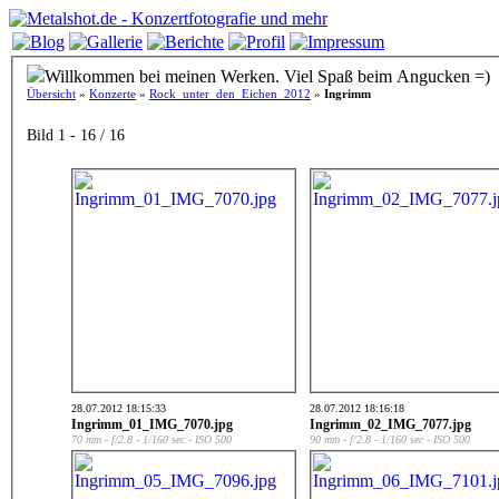
Willkommen bei meinen Werken. Viel Spaß beim Angucken =)
Übersicht
»
Konzerte
»
Rock_unter_den_Eichen_2012
»
Ingrimm
Bild 1 - 16 / 16
28.07.2012 18:15:33
28.07.2012 18:16:18
Ingrimm_01_IMG_7070.jpg
Ingrimm_02_IMG_7077.jpg
70 mm - f/2.8 - 1/160 sec - ISO 500
90 mm - f/2.8 - 1/160 sec - ISO 500