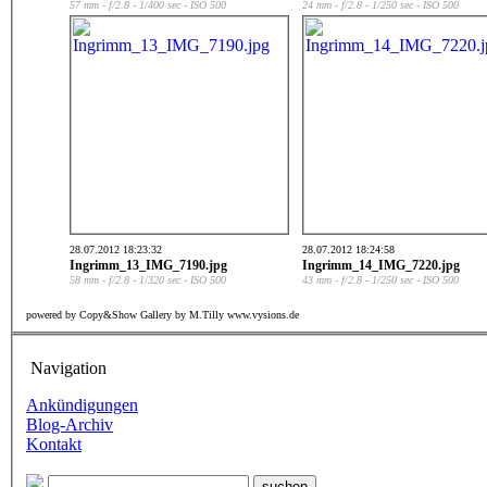
57 mm - f/2.8 - 1/400 sec - ISO 500
24 mm - f/2.8 - 1/250 sec - ISO 500
28.07.2012 18:23:32
28.07.2012 18:24:58
Ingrimm_13_IMG_7190.jpg
Ingrimm_14_IMG_7220.jpg
58 mm - f/2.8 - 1/320 sec - ISO 500
43 mm - f/2.8 - 1/250 sec - ISO 500
powered by Copy&Show Gallery by M.Tilly www.vysions.de
Navigation
Ankündigungen
Blog-Archiv
Kontakt