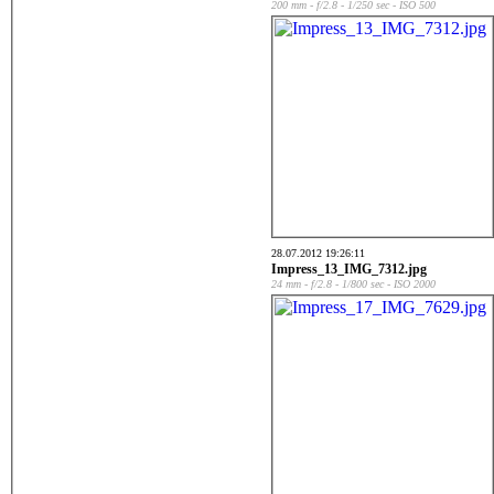
200 mm - f/2.8 - 1/250 sec - ISO 500
28.07.2012 19:26:11
Impress_13_IMG_7312.jpg
24 mm - f/2.8 - 1/800 sec - ISO 2000