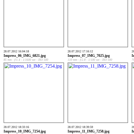
28.07.2012 16:04:18
28.07.2012 17:16:12
2
Impress_06_IMG_6821.jpg
Impress_07_IMG_7025.jpg
I
85 mm - f/1.4 - 1/1600 sec - ISO 500
110 mm - f/2.8 - 1/100 sec - ISO 500
7
28.07.2012 18:33:16
28.07.2012 18:39:59
2
Impress_10_IMG_7254.jpg
Impress_11_IMG_7258.jpg
I