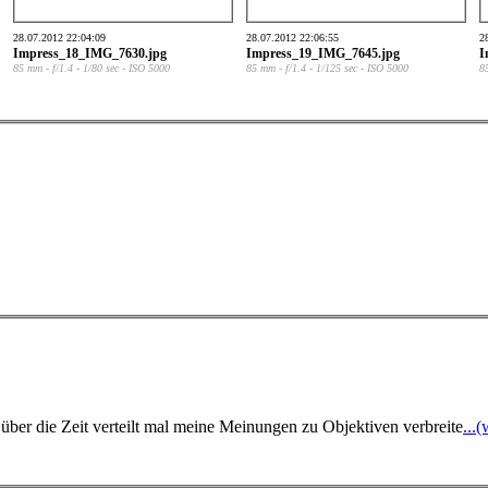
28.07.2012 22:04:09
28.07.2012 22:06:55
2
Impress_18_IMG_7630.jpg
Impress_19_IMG_7645.jpg
I
85 mm - f/1.4 - 1/80 sec - ISO 5000
85 mm - f/1.4 - 1/125 sec - ISO 5000
8
 über die Zeit verteilt mal meine Meinungen zu Objektiven verbreite
...