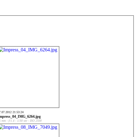
7.07.2012 21:53:24
mpress_04_IMG_6264.jpg
5 mm - f/1.4 - 1/30 sec - ISO 2500