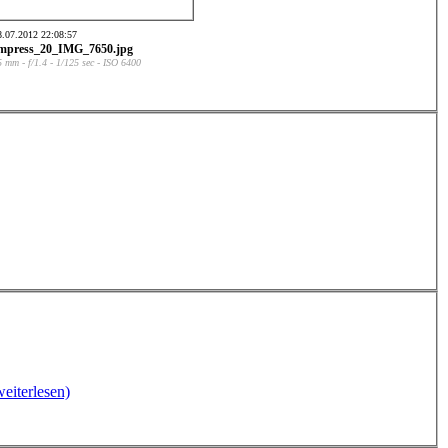
8.07.2012 22:08:57
mpress_20_IMG_7650.jpg
5 mm - f/1.4 - 1/125 sec - ISO 6400
(weiterlesen)