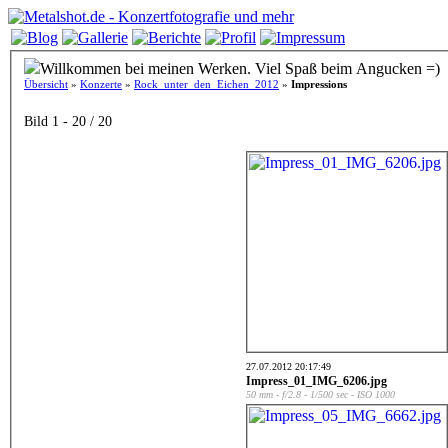
Willkommen bei meinen Werken. Viel Spaß beim Angucken =)
Übersicht
»
Konzerte
»
Rock_unter_den_Eichen_2012
»
Impressions
Bild 1 - 20 / 20
27.07.2012 20:17:49
Impress_01_IMG_6206.jpg
50 mm - f/2.8 - 1/500 sec - ISO 1000