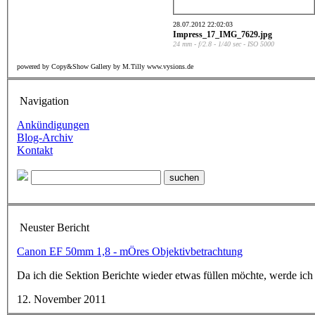
28.07.2012 22:02:03
Impress_17_IMG_7629.jpg
24 mm - f/2.8 - 1/40 sec - ISO 5000
powered by Copy&Show Gallery by M.Tilly www.vysions.de
Navigation
Ankündigungen
Blog-Archiv
Kontakt
Neuster Bericht
Canon EF 50mm 1,8 - mÖres Objektivbetrachtung
Da ich die Sektion Berichte wieder etwas füllen möchte, werde ich
12. November 2011