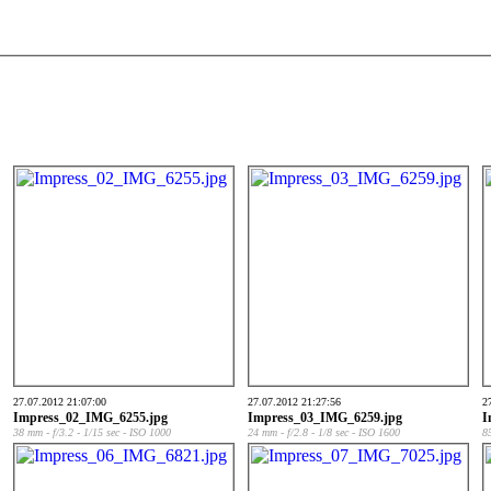
27.07.2012 21:07:00
27.07.2012 21:27:56
2
Impress_02_IMG_6255.jpg
Impress_03_IMG_6259.jpg
I
38 mm - f/3.2 - 1/15 sec - ISO 1000
24 mm - f/2.8 - 1/8 sec - ISO 1600
8