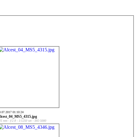
9.07.2017 01:10:24
lcest_04_MS5_4315.jpg
25 mm - f/2.8 - 1/1250 sec - ISO 5000