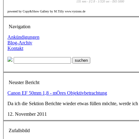
135 mm - f/2.8 - 1/320 sec - ISO 5000
powered by Copy&Show Gallery by M.Tilly www.vysions.de
Navigation
Ankündigungen
Blog-Archiv
Kontakt
Neuster Bericht
Canon EF 50mm 1,8 - mÖres Objektivbetrachtung
Da ich die Sektion Berichte wieder etwas füllen möchte, werde ich
12. November 2011
Zufallsbild