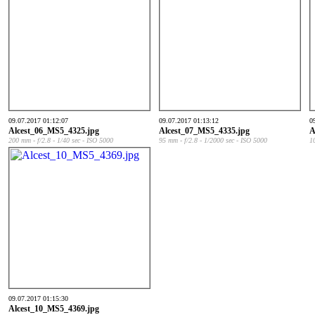
09.07.2017 01:12:07
09.07.2017 01:13:12
0
Alcest_06_MS5_4325.jpg
Alcest_07_MS5_4335.jpg
A
200 mm - f/2.8 - 1/40 sec - ISO 5000
95 mm - f/2.8 - 1/2000 sec - ISO 5000
1
09.07.2017 01:15:30
Alcest_10_MS5_4369.jpg