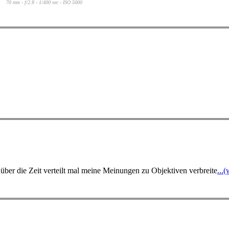
70 mm - f/2.8 - 1/400 sec - ISO 5000
 über die Zeit verteilt mal meine Meinungen zu Objektiven verbreite
...