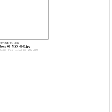
9.07.2017 01:13:20
lcest_08_MS5_4346.jpg
05 mm - f/2.8 - 1/1600 sec - ISO 5000